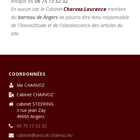
évoqué au
06 75 13 52 32
.
En aucun cas le Cabinet
Charvoz-Laurence
membre
du
barreau de Angers
ne pourra être tenu responsable
de l’inexactitude et de l’obsolescence des articles du
site.
COORDONNÉES
Me CHARVOZ
Cabinet CHARVOZ
cabinet STEERING
3 rue Jean Zay
49000 Angers
06 75 13 52 32
cabinet@avocat-charvoz.eu