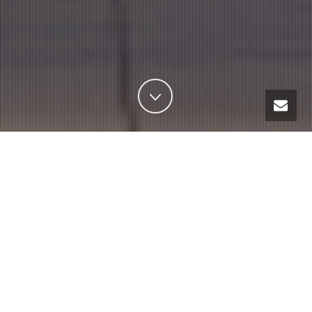
Si votre question est : « ai-je besoin d’un avocat dans ma
situation ? », la réponse est très certainement positive, au
moins pour vous aider à y voir plus clair.
Avocat inscrit au
Barreau de Angers
, le Cabinet de
Maître Laurence Charvoz
vous suit et vous
conseille utilement dans toutes vos
problématiques juridiques (contentieux et